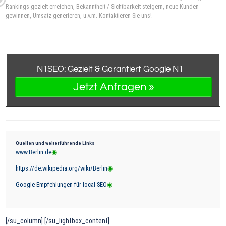
Rankings gezielt erreichen, Bekanntheit / Sichtbarkeit steigern, neue Kunden
gewinnen, Umsatz generieren, u.v.m. Kontaktieren Sie uns!
N
1
SEO: Gezielt & Garantiert Google N
1
Jetzt Anfragen »
Quellen und weiterführende Links
www.Berlin.de
https://de.wikipedia.org/wiki/Berlin
Google-Empfehlungen für local SEO
[/su_column] [/su_lightbox_content]