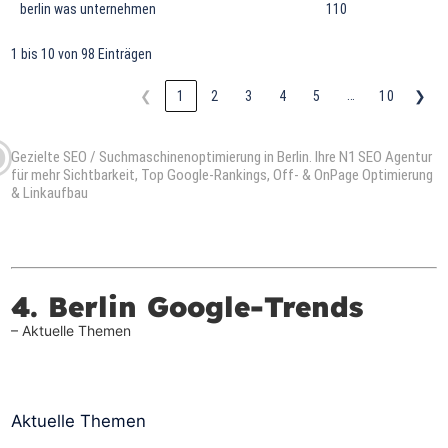
berlin was unternehmen
110
1 bis 10 von 98 Einträgen
…
❮
1
2
3
4
5
10
❯
Gezielte SEO / Suchmaschinenoptimierung in Berlin. Ihre N
1
SEO Agentur
für mehr Sichtbarkeit, Top Google-Rankings, Off- & OnPage Optimierung
& Linkaufbau
4. Berlin Google-Trends
– Aktuelle Themen
Aktuelle Themen