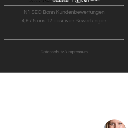
N
1
SEO Bonn
Kundenbewertungen
4,9
/
5
aus
17
positiven Bewertungen
Datenschutz & Impressum