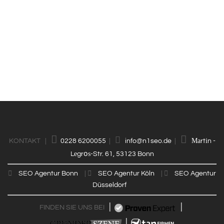



KONTAKT |
0228 6200055
|
info@n1seo.de
|

SEO Agentur Bonn
|

SEO Agentur Köln
|

SEO Agentur
Düsseldorf
|
|
FINDEN SIE UNS BEI
|