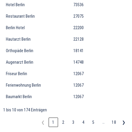
Hotel Berlin
73536
Restaurant Berlin
27075
Berlin Hotel
22200
Hautarzt Berlin
22128
Orthopäde Berlin
18141
Augenarzt Berlin
14748
Friseur Berlin
12067
Ferienwohnung Berlin
12067
Baumarkt Berlin
12067
1 bis 10 von 174 Einträgen
…
❮
1
2
3
4
5
18
❯