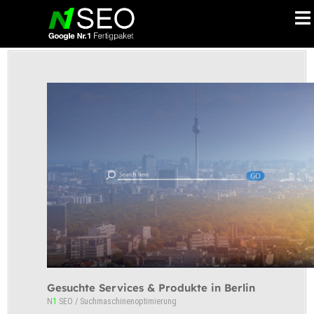
Skip
Togg
to
men
content
Gesuchte Services & Produkte in Berlin
N
1
SEO / Suchmaschinenoptimierung